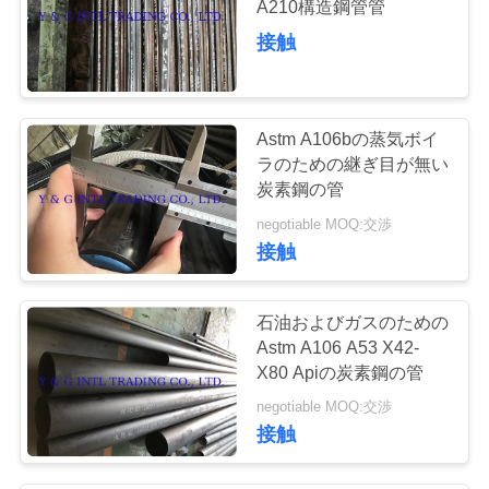
A210構造鋼管管
68
接触
金属の合金の版
Astm A106bの蒸気ボイ
ラのための継ぎ目が無い
炭素鋼の管
negotiable MOQ:交渉
109
接触
付属品およびフラ
石油およびガスのための
ンジ
Astm A106 A53 X42-
X80 Apiの炭素鋼の管
negotiable MOQ:交渉
接触
22