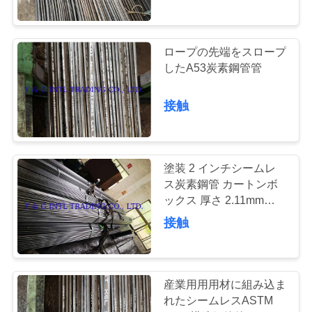
21
ロープの先端をスロープ
熱交換器装置
したA53炭素鋼管管
接触
塗装 2 インチシームレ
22
ス炭素鋼管 カートンボ
ックス 厚さ 2.11mm
鋼鉄ライン管
ASTM A192
接触
産業用用用材に組み込ま
れたシームレスASTM