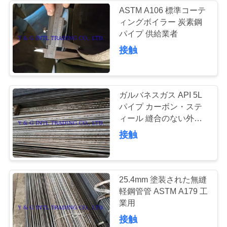
ASTM A106 標準コーテ
い
ィングボイラー 炭素鋼
84
パイプ 供給業者
ニ
接触
finned 管
ュ
ー
ガルバネスガス API 5L
パイプ カーボン・ステ
ス
ィール 縫合のない外径
5-100mm
39
接触
場
U のくねりの管
合
25.4mm 塗装された無縫
軽鋼管管 ASTM A179 工
業用
接触