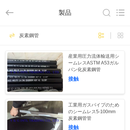
品
質
炭
製品
素
鋼
管
サ
家
97
プ
ラ
炭素鋼管
イ
ヤ
炭素鋼管
ー.
プ
Copyright
©
産業用圧力流体輸送用シ
2018
-
ロ
ームレスASTM A53ガル
2025
carbonsteel-
バン化炭素鋼管
tube.com.
ダ
All
接触
Rights
Reserved.
ク
96
ト
ステンレス チュー
工業用ガスパイプのため
のシームレス5-100mm
ブ
私
炭素鋼管管
接触