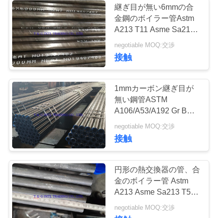
継ぎ目が無い6mmの合
金属の任意パッキ
金鋼のボイラー管Astm
A213 T11 Asme Sa213
ング
T11
negotiable MOQ:交渉
接触
1mmカーボン継ぎ目が
無い鋼管ASTM
21
A106/A53/A192 Gr B
プラスチック任意
A106b
negotiable MOQ:交渉
接触
パッキング
円形の熱交換器の管、合
金のボイラー管 Astm
A213 Asme Sa213 T5
T9
20
negotiable MOQ:交渉