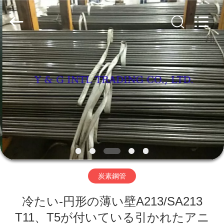
2026
Y
&
G
International
Trading
Company
Limited.
家
All
Rights
Reserved.
プ
ロ
ダ
ク
ト
炭素鋼管
冷たい-円形の薄い壁A213/SA213
私
T11、T5が付いている引かれたアニ