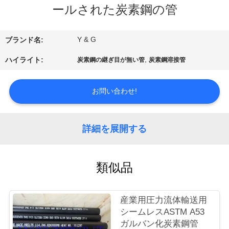
達
ールされた炭素鋼の管
に
つ
Y & G
ブランド名:
い
,
ハイライト:
炭素鋼の継ぎ目が無い管
炭素鋼溶接管
て
お問い合わせ!
工
詳細を展開する
場
旅
類似品
行
産業用圧力流体輸送用
品
シームレスASTM A53
ガルバン化炭素鋼管