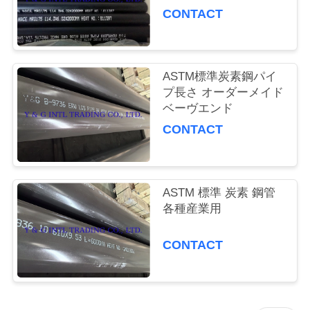
質
CONTACT
管
理
ASTM標準炭素鋼パイ
プ長さ オーダーメイド
私
ベーヴエンド
CONTACT
達
に
連
ASTM 標準 炭素 鋼管
各種産業用
絡
CONTACT
し
な
さ