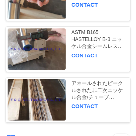
質
CONTACT
管
理
ASTM B165
HASTELLOY B-3 ニッ
ケル合金シームレスチ
私
ューブ 100% エディス
CONTACT
達
トリーム
に
アネールされたピーク
連
ルされた非二次ニッケ
絡
ル合金/チューブ
HASTELLOY B-3 ET 試
CONTACT
し
験
な
さ