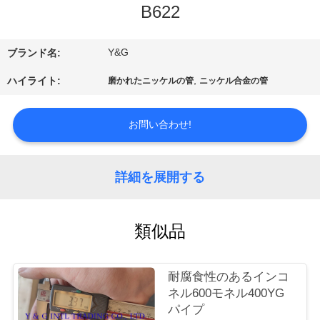
達
B622
に
つ
Y&G
ブランド名:
い
,
ハイライト:
磨かれたニッケルの管
ニッケル合金の管
て
お問い合わせ!
工
詳細を展開する
場
旅
類似品
行
耐腐食性のあるインコ
ネル600モネル400YG
品
パイプ