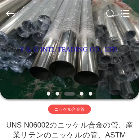
2026
Y
&
G
International
Trading
Company
Limited.
家
All
Rights
Reserved.
プ
ロ
ダ
ク
ト
ニッケル合金管
UNS N06002のニッケル合金の管、産
私
業サテンのニッケルの管、ASTM