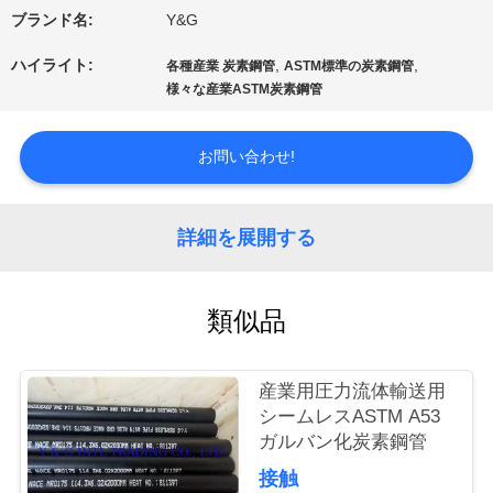
達
ブランド名:
Y&G
に
ハイライト:
,
,
各種産業 炭素鋼管
ASTM標準の炭素鋼管
様々な産業ASTM炭素鋼管
つ
お問い合わせ!
い
て
詳細を展開する
工
類似品
場
旅
産業用圧力流体輸送用
シームレスASTM A53
行
ガルバン化炭素鋼管
接触