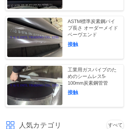
品
質
ASTM標準炭素鋼パイ
プ長さ オーダーメイド
管
ベーヴエンド
理
接触
私
工業用ガスパイプのた
達
めのシームレス5-
100mm炭素鋼管管
に
接触
連
絡
人気カテゴリ
し
すべて