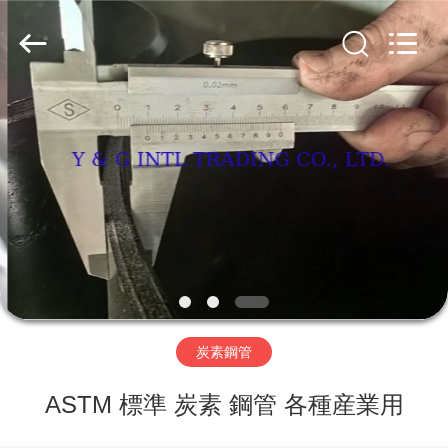
い
品
質
炭
素
鋼
家
管
サ
プ
ラ
イ
プ
ヤ
ー.
Copyright
ロ
©
2018
ダ
-
2025
carbonsteel-
ク
tube.com.
All
Rights
ト
炭素鋼管
Reserved.
ASTM 標準 炭素 鋼管 各種産業用
私