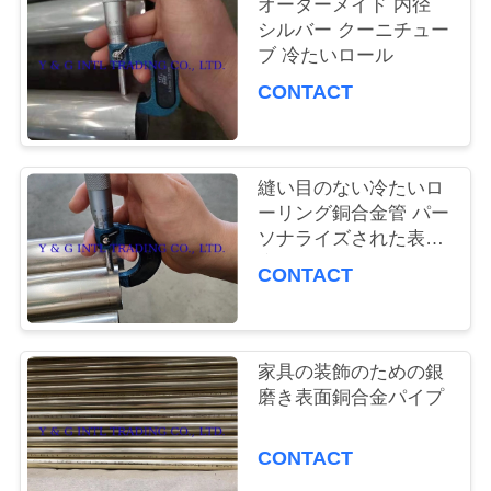
オーダーメイド 内径
品
シルバー クーニチュー
ブ 冷たいロール
質
CONTACT
管
理
縫い目のない冷たいロ
ーリング銅合金管 パー
私
ソナライズされた表面
磨き
CONTACT
達
に
家具の装飾のための銀
連
磨き表面銅合金パイプ
絡
CONTACT
し