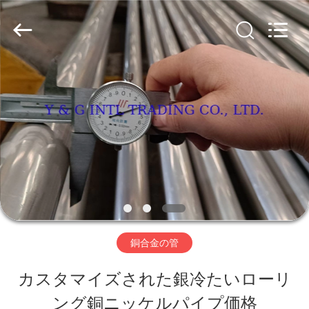
2026
Y
&
G
International
Trading
家
Company
Limited.
All
Rights
Reserved.
プ
ロ
ダ
ク
ト
銅合金の管
カスタマイズされた銀冷たいローリ
私
ング銅ニッケルパイプ価格