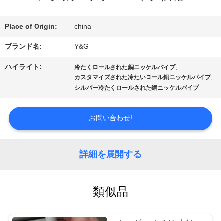
達
Place of Origin:
china
に
ブランド名:
Y&G
つ
ハイライト:
,
冷たくロールされた銅ニッケルパイプ
い
,
カスタマイズされた冷たいロール銅ニッケルパイプ
シルバー冷たくロールされた銅ニッケルパイプ
て
お問い合わせ!
工
場
詳細を展開する
旅
類似品
行