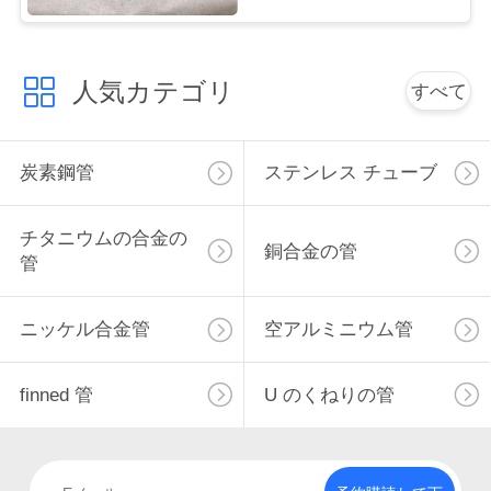
な
さ
人気カテゴリ
すべて
い
炭素鋼管
ステンレス チューブ
ニ
チタニウムの合金の
ュ
銅合金の管
管
ー
ニッケル合金管
空アルミニウム管
ス
finned 管
U のくねりの管
場
合