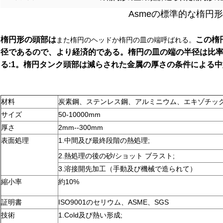
Asmeの標準的な楕円
楕円形の頭部は
この楕
また楕円のヘッドか楕円の皿の端呼ばれる。
径であるので、より経済的である。楕円の皿の端の半径は比率
る:1。楕円タンク頭部は減らされた金属の厚さの条件による
材料
炭素鋼、ステンレス鋼、アルミニウム、エキゾチッ
サイズ
50-10000mm
厚さ
2mm--300mm
表面処理
1.中間及び最終段階の熱処理;
2.熱処理の後の砂/ショット ブラスト;
3.溶接開先加工（手動及び機械で造られて）
縮小率
約10%
証明書
ISO9001のセリウム、ASME、SGS
技術
1.Cold及び熱い形成;