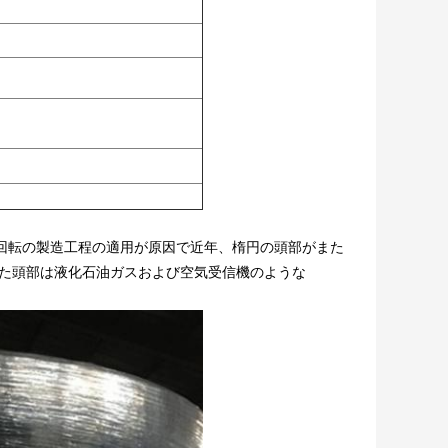
いる。回転の製造工程の適用が原因で近年、楕円の頭部がまた
れた頭部は液化石油ガスおよび空気受信機のような