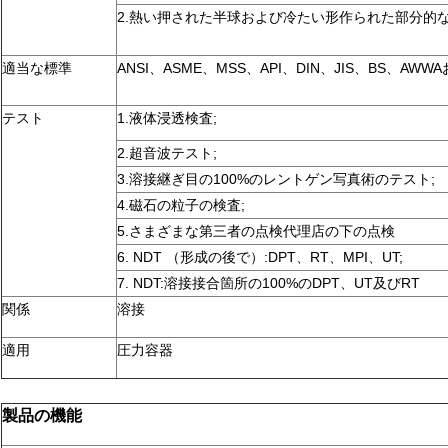
2.熱い押された半球および冷たい形作られた部分的な
適当な標準
ANSI、ASME、MSS、API、DIN、JIS、BS、AWW
テスト
1.液体浸透検査;
2.超音波テスト;
3.溶接継ぎ目の100%のレントゲン写真術のテスト;
4.磁石の粒子の検査;
5.さまざまな第三者の点検代理店の下の点検
6. NDT （形成の後で）:DPT、RT、MPI、UT;
7. NDT:溶接接合箇所の100%のDPT、UT及びRT
関係
溶接
適用
圧力容器
製品の機能