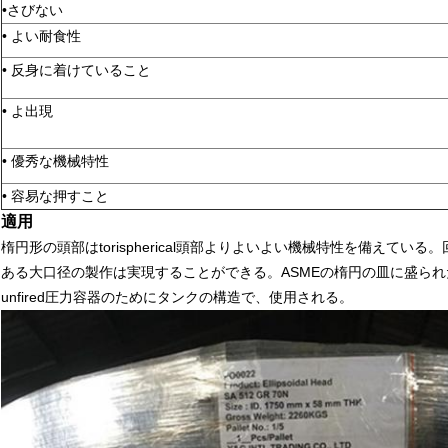
•さびない
•
よい耐食性
•
反身に着けていること
•
よ出現
•
優秀な機械特性
•
容易な押すこと
適用
楕円形の頭部はtorispherical頭部よりよいよい機械特性を備えて
ある大口径の製作は実現することができる。ASMEの楕円の皿に盛ら
unfired圧力容器のためにタンクの構造で、使用される。