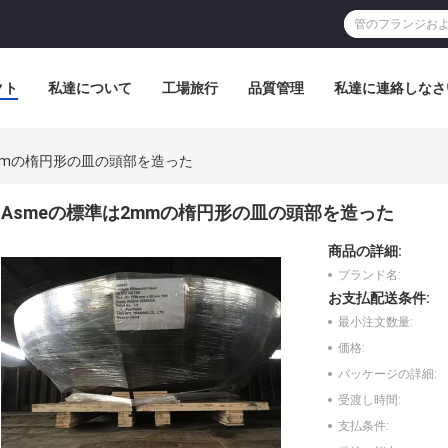
クト
私達について
工場旅行
品質管理
私達に連絡しなさ
mmの楕円形の皿の頭部を造った
Asmeの標準は2mmの楕円形の皿の頭部を造った
商品の詳細:
ブランド名:
お支払配送条件:
最小注文数量:
価格:
パッケージの詳細:
受渡し時間:
支払条件: