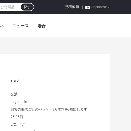
見積依頼
探す
|
Japanese
い
ニュース
場合
Y & G
交渉
negotiable
顧客の要求ごとのパッケージ/木箱を/輸出します
25-35日
L/C、T/T