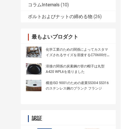
コラムInternals
(10)
ボルトおよびナットの締める物
(26)
最もよいプロダクト
化学工業のための関係によってカスタマ
イズされるサイズを溶接するC70600付属
品およびフランジ
溶接の関係の炭素鋼の管の帽子は丸型
A420 WPL6を造りました
構造ISO 9001のための産業SS304 SS316
のステンレス鋼のブランク フランジ
認証