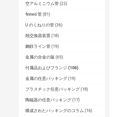
空アルミニウム管
(23)
finned 管
(81)
U のくねりの管
(36)
熱交換器装置
(18)
鋼鉄ライン管
(19)
金属の合金の版
(65)
付属品およびフランジ
(106)
金属の任意パッキング
(19)
プラスチック任意パッキング
(18)
陶磁器の任意パッキング
(17)
構成されたパッキングのコラム
(16)