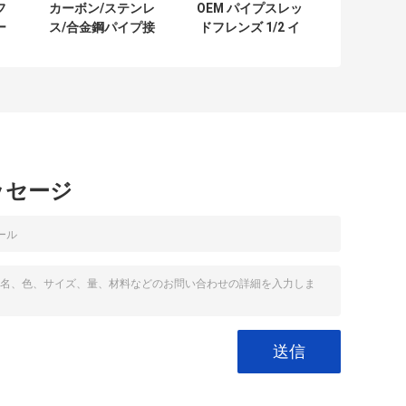
フ
カーボン/ステンレ
OEM パイプスレッ
ー
ス/合金鋼パイプ接
ドフレンズ 1/2 イ
ン
続器具 耐腐蝕
ンチ 48 インチ ホ
ズ
ット/コールドガル
バनाइズドフレンズ
ッセージ