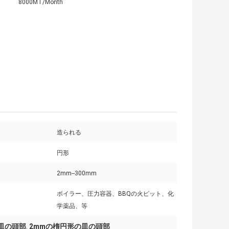
8000MT/Month
造られる
円形
2mm--300mm
ボイラー、圧力容器、BBQの火ピット、化
学薬品、等
皿の頭部
2mmの楕円形の皿の頭部
,