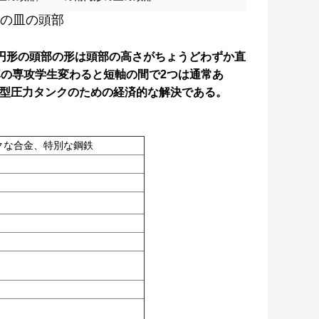
形の皿の頭部
円形の頭部の形は頭部の高さがちょうどわずか直
の専攻学生変わると短軸の間で2つは通常あ
中型圧力タンクのための経済的な解決である。
クな合金、特別な鋼鉄