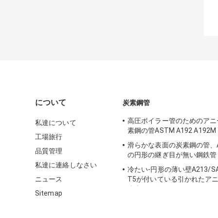
について
炭素鋼管
高圧ボイラー管のためのアニ
私達について
素鋼の管ASTM A192 A192M
工場旅行
滑らかな表面の炭素鋼の管、A17
品質管理
の円形の継ぎ目が無い鋼鉄管
私達に連絡しなさい
冷たい-円形の薄い壁A213/SA2
ニュース
T5が付いている引かれたア
炭素鋼の管
Sitemap