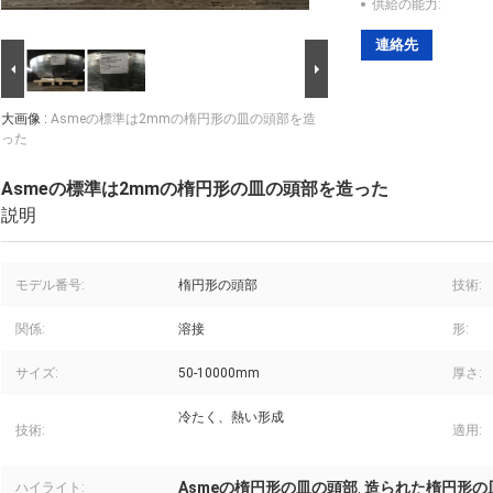
供給の能力:
連絡先
大画像 :
Asmeの標準は2mmの楕円形の皿の頭部を造
った
Asmeの標準は2mmの楕円形の皿の頭部を造った
説明
モデル番号:
楕円形の頭部
技術:
関係:
溶接
形:
サイズ:
50-10000mm
厚さ:
冷たく、熱い形成
技術:
適用:
Asmeの楕円形の皿の頭部
造られた楕円形の
ハイライト:
,