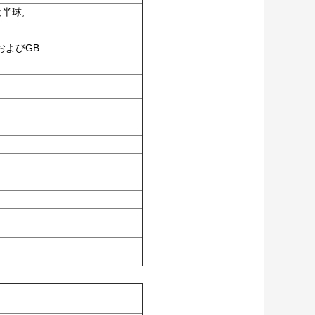
半球;
AおよびGB