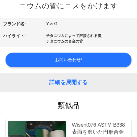
達
ニウムの管にニスをかけます
に
つ
Y & G
ブランド名:
い
,
ハイライト:
チタニウムによって溶接される管
チタニウムの合金の管
て
お問い合わせ!
工
場
詳細を展開する
旅
類似品
行
Wisent076 ASTM B338
品
表面を磨いた円形合金