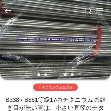
2026
Y
&
G
International
Trading
Company
Limited.
家
All
Rights
Reserved.
プ
ロ
ダ
ク
ト
チタニウムの合金の管
B338 / B861等級17のチタニウムの継
私
ぎ目が無い管は、小さい直径のチタ