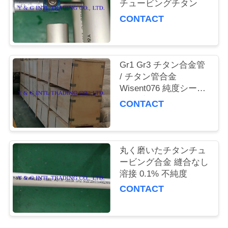
質
チュービングチタン
CONTACT
管
理
Gr1 Gr3 チタン合金管
/ チタン管合金
私
Wisent076 純度シーム
達
レス 溶接直管
CONTACT
に
連
丸く磨いたチタンチュ
絡
ービング合金 縫合なし
溶接 0.1% 不純度
し
CONTACT
な
さ