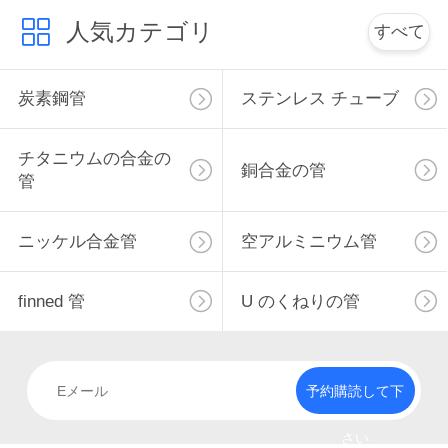
人気カテゴリ
い
すべて
ニ
炭素鋼管
ステンレス チューブ
ュ
チタニウムの合金の
銅合金の管
ー
管
ス
ニッケル合金管
空アルミニウム管
場
finned 管
U のくねりの管
合
予約購読して下
地
図
さい