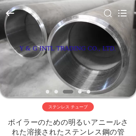
2026
Y
&
G
International
Trading
Company
Limited.
家
All
Rights
Reserved.
プ
ロ
ダ
ク
ト
ステンレス チューブ
ボイラーのための明るいアニールさ
私
れた溶接されたステンレス鋼の管