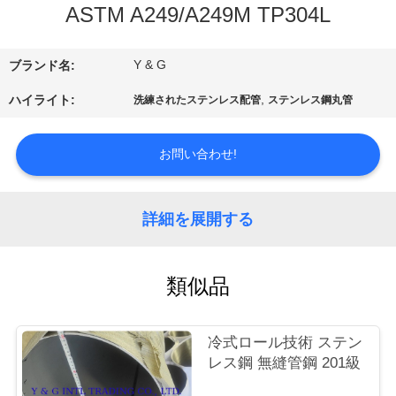
達
ASTM A249/A249M TP304L
に
つ
Y & G
ブランド名:
い
,
ハイライト:
洗練されたステンレス配管
ステンレス鋼丸管
て
お問い合わせ!
工
詳細を展開する
場
旅
類似品
行
冷式ロール技術 ステン
レス鋼 無縫管鋼 201級
品