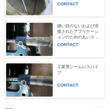
質
CONTACT
管
理
縫い目のないおよび溶
接されたアプリケーシ
ョンのための丸いステ
私
ンレス鋼管
CONTACT
達
に
工業用シームレスパイ
連
プ
絡
CONTACT
し
な
さ